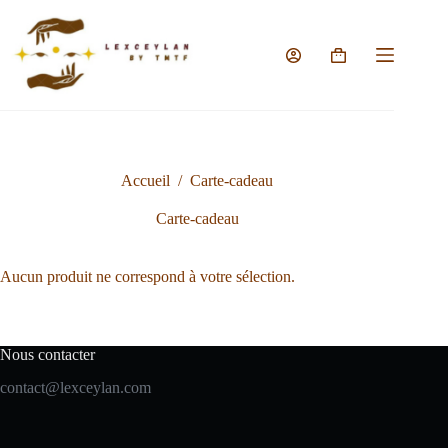
Passer
au
contenu
Panier
d’achat
Accueil
/
Carte-cadeau
Carte-cadeau
Aucun produit ne correspond à votre sélection.
Nous contacter
contact@lexceylan.com