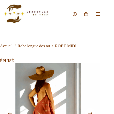
Passer
au
contenu
Panier
d’achat
Accueil
/
Robe longue dos nu
/
ROBE MIDI
ÉPUISÉ