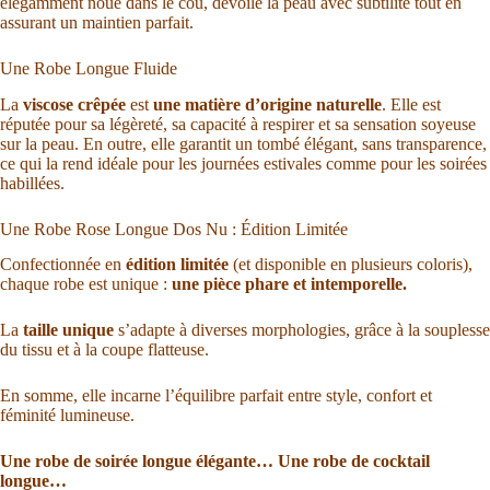
élégamment noué dans le cou, dévoile la peau avec subtilité tout en
assurant un maintien parfait.
Une Robe Longue Fluide
La
viscose crêpée
est
une matière d’origine naturelle
. Elle est
réputée pour sa légèreté, sa capacité à respirer et sa sensation soyeuse
sur la peau. En outre, elle garantit un tombé élégant, sans transparence,
ce qui la rend idéale pour les journées estivales comme pour les soirées
habillées.
Une Robe Rose Longue Dos Nu : Édition Limitée
Confectionnée en
édition limitée
(et disponible en plusieurs coloris),
chaque robe est unique :
une pièce phare et intemporelle.
La
taille unique
s’adapte à diverses morphologies, grâce à la souplesse
du tissu et à la coupe flatteuse.
En somme, elle incarne l’équilibre parfait entre style, confort et
féminité lumineuse.
Une
robe de soirée longue élégante… Une robe de cocktail
longue…