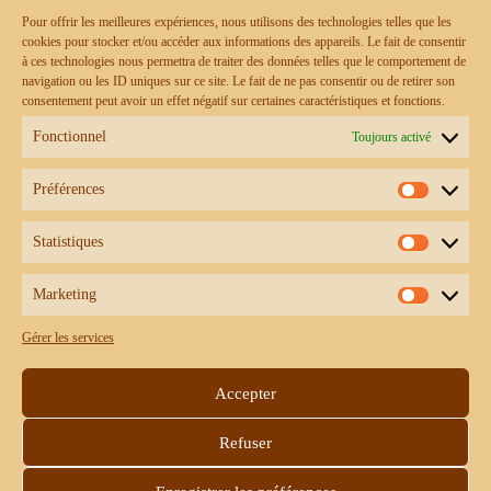
Contact
Pour offrir les meilleures expériences, nous utilisons des technologies telles que les
CGV
cookies pour stocker et/ou accéder aux informations des appareils. Le fait de consentir
à ces technologies nous permettra de traiter des données telles que le comportement de
navigation ou les ID uniques sur ce site. Le fait de ne pas consentir ou de retirer son
consentement peut avoir un effet négatif sur certaines caractéristiques et fonctions.
Prêt à porter
Fonctionnel
Toujours activé
Pantalon fluide
Jupe fluide longue
Préférences
Crop top
Préféren
Robe longue dos nu
Robe longue bohème
Statistiques
Statistiq
Kimono bohème
Marketing
Marketi
Gérer les services
Accepter
Refuser
Accessoires de mode